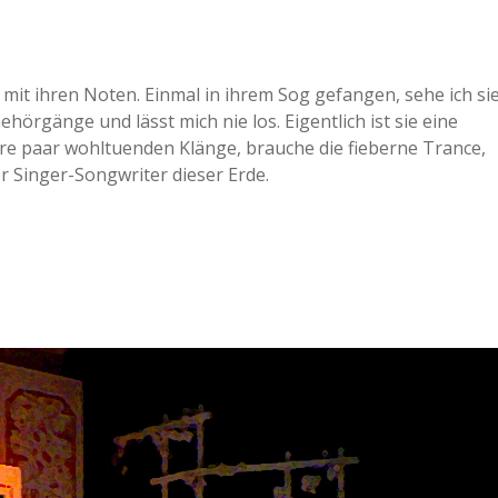
 mit ihren Noten. Einmal in ihrem Sog gefangen, sehe ich si
hörgänge und lässt mich nie los. Eigentlich ist sie eine
ihre paar wohltuenden Klänge, brauche die fieberne Trance,
r Singer-Songwriter dieser Erde.