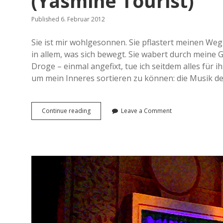
(Yasmine Tourist)
i
e
Published 6. Februar 2012
c
h
t
Sie ist mir wohlgesonnen. Sie pflastert meinen Weg
e
in allem, was sich bewegt. Sie wabert durch meine Ge
n
Droge – einmal angefixt, tue ich seitdem alles für 
s
t
um mein Inneres sortieren zu können: die Musik de
e
i
n
Continue reading
A
Leave a Comment
u
f
e
i
n
T
e
l
e
f
o
n