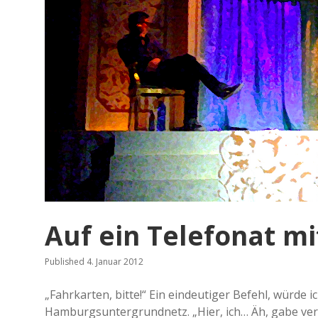
a
t
m
i
t
D
o
m
i
n
i
k
G
e
r
w
a
l
Auf ein Telefonat m
d
(
Y
Published 4. Januar 2012
a
s
„Fahrkarten, bitte!“ Ein eindeutiger Befehl, würde 
m
Hamburgsuntergrundnetz. „Hier, ich… Äh, gabe ver
i