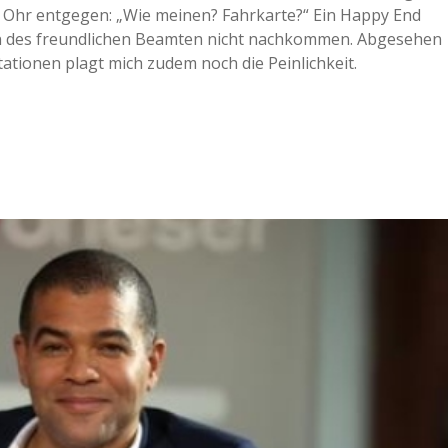
in Ohr entgegen: „Wie meinen? Fahrkarte?“ Ein Happy End
gen des freundlichen Beamten nicht nachkommen. Abgesehen
ationen plagt mich zudem noch die Peinlichkeit.