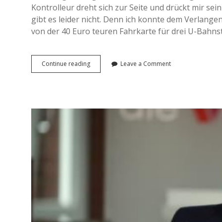
n
Kontrolleur dreht sich zur Seite und drückt mir se
e
gibt es leider nicht. Denn ich konnte dem Verlan
T
von der 40 Euro teuren Fahrkarte für drei U-Bahnst
o
u
r
i
Continue reading
A
Leave a Comment
s
u
t
f
)
e
i
n
T
e
l
e
f
o
n
a
t
m
i
t