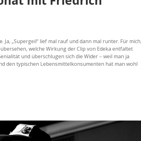
onat mit Friedrich
h
m
i
e. Ja, „Supergeil“ lief mal rauf und dann mal runter. Für mich
u übersehen, welche Wirkung der Clip von Edeka entfaltet
enialität und überschlugen sich die Wider – weil man ja
t
 Und den typischen Lebensmittelkonsumenten hat man wohl
.
.
.