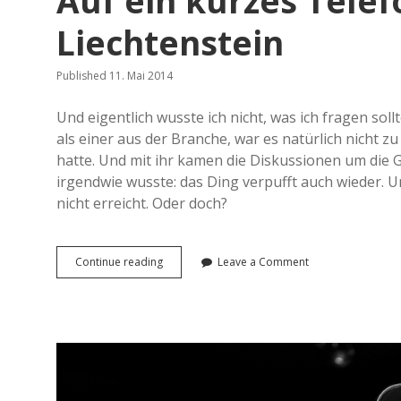
Auf ein kurzes Telef
Liechtenstein
Published 11. Mai 2014
Und eigentlich wusste ich nicht, was ich fragen sollt
als einer aus der Branche, war es natürlich nicht z
hatte. Und mit ihr kamen die Diskussionen um die G
irgendwie wusste: das Ding verpufft auch wieder.
nicht erreicht. Oder doch?
Continue reading
A
Leave a Comment
u
f
e
i
n
k
u
r