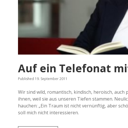
L
a
s
s
e
S
a
m
s
t
r
ö
m
Auf ein Telefonat m
Published 19. September 2011
Wir sind wild, romantisch, kindisch, heroisch, auch
ihnen, weil sie aus unseren Tiefen stammen. Neuli
hauchen: „Ein Traum ist nicht vernünftig, aber schö
soll mich nicht interessieren.