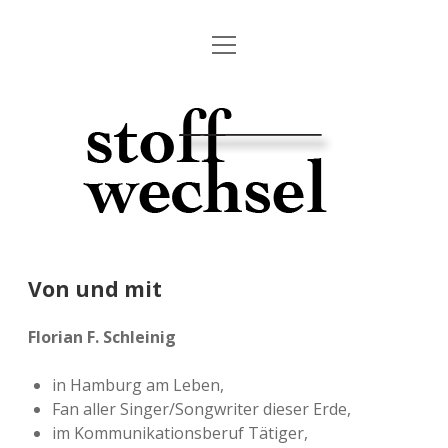
o
Start.
p
e
Auf ein Gespräch.
n
A
m
e
Von.
u
n
u
f
Vergangene Gespräche.
e
i
Von und mit
n
G
Florian F. Schleinig
e
in Hamburg am Leben,
s
Fan aller Singer/Songwriter dieser Erde,
im Kommunikationsberuf Tätiger,