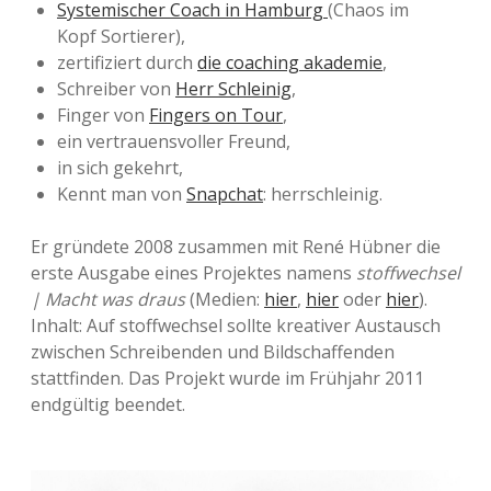
p
Systemischer Coach in Hamburg
(Chaos im
r
Kopf Sortierer),
zertifiziert durch
die coaching akademie
,
ä
Schreiber von
Herr Schleinig
,
c
Finger von
Fingers on Tour
,
ein vertrauensvoller Freund,
h
in sich gekehrt,
m
Kennt man von
Snapchat
: herrschleinig.
i
Er gründete 2008 zusammen mit René Hübner die
t
erste Ausgabe eines Projektes namens
stoffwechsel
| Macht was draus
(Medien:
hier
,
hier
oder
hier
).
.
Inhalt: Auf stoffwechsel sollte kreativer Austausch
.
zwischen Schreibenden und Bildschaffenden
stattfinden. Das Projekt wurde im Frühjahr 2011
.
endgültig beendet.