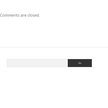
Comments are closed.
S
e
a
r
c
h