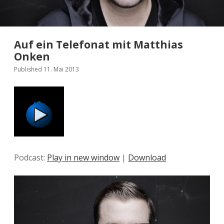
p
r
ä
Auf ein Telefonat mit Matthias
c
Onken
h
Published 11. Mai 2013
m
i
t
.
Podcast:
.
Play in new window
|
Download
.