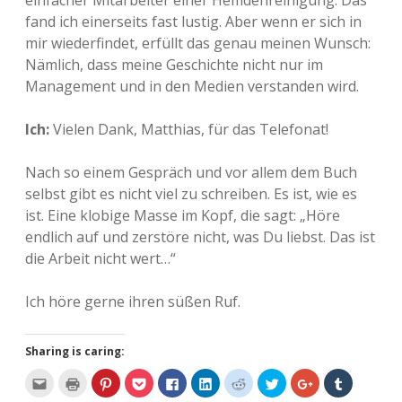
einfacher Mitarbeiter einer Hemdenreinigung. Das
fand ich einerseits fast lustig. Aber wenn er sich in
mir wiederfindet, erfüllt das genau meinen Wunsch:
Nämlich, dass meine Geschichte nicht nur im
Management und in den Medien verstanden wird.
Ich:
Vielen Dank, Matthias, für das Telefonat!
Nach so einem Gespräch und vor allem dem Buch
selbst gibt es nicht viel zu schreiben. Es ist, wie es
ist. Eine klobige Masse im Kopf, die sagt: „Höre
endlich auf und zerstöre nicht, was Du liebst. Das ist
die Arbeit nicht wert…“
Ich höre gerne ihren süßen Ruf.
Sharing is caring:
K
K
K
K
K
K
K
K
Z
K
l
l
l
l
l
l
l
l
u
l
i
i
i
i
i
i
i
i
m
i