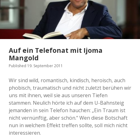
p
r
ä
c
h
Auf ein Telefonat mit Ijoma
m
Mangold
i
Published 19. September 2011
t
Wir sind wild, romantisch, kindisch, heroisch, auch
.
phobisch, traumatisch und nicht zuletzt berühen wir
uns mit ihnen, weil sie aus unseren Tiefen
.
stammen. Neulich hörte ich auf dem U-Bahnsteig
.
jemanden in sein Telefon hauchen: „Ein Traum ist
nicht vernünftig, aber schön.“ Wen diese Botschaft
nun in welchem Effekt treffen sollte, soll mich nicht
interessieren.