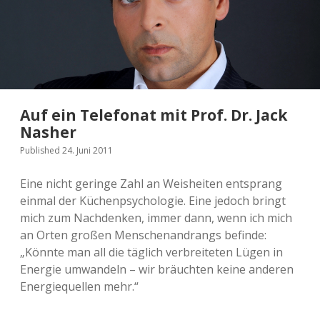
p
r
ä
c
h
Auf ein Telefonat mit Prof. Dr. Jack
m
Nasher
i
Published 24. Juni 2011
t
Eine nicht geringe Zahl an Weisheiten entsprang
.
einmal der Küchenpsychologie. Eine jedoch bringt
mich zum Nachdenken, immer dann, wenn ich mich
.
an Orten großen Menschenandrangs befinde:
.
„Könnte man all die täglich verbreiteten Lügen in
Energie umwandeln – wir bräuchten keine anderen
Energiequellen mehr.“